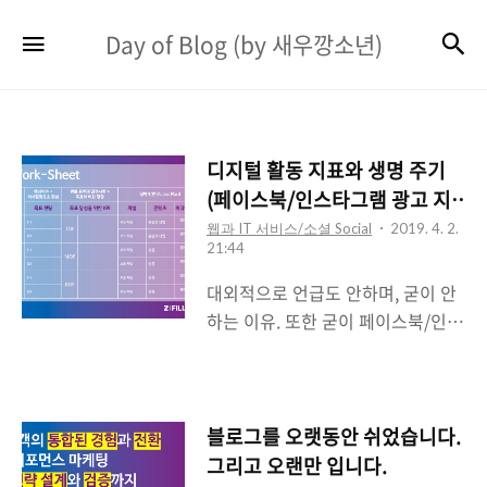
Day
검
메뉴
Day of Blog (by 새우깡소년)
of
Blog
(by
디지털 활동 지표와 생명 주기
새
(페이스북/인스타그램 광고 지
우
표의 변화)
웹과 IT 서비스/소셜 Social
2019. 4. 2.
21:44
깡
대외적으로 언급도 안하며, 굳이 안
소
하는 이유. 또한 굳이 페이스북/인스
년)
타그램에 대한 이야기를 하지 않는
이유는 1개월이 멀다하고 변하는 플
랫폼이라는 점 입니다. 그렇다고 해
당 내용을 계속 이야기 하기엔 업데
블로그를 오랫동안 쉬었습니다.
이트 하고 나면 그 다음에 나오는 이
그리고 오랜만 입니다.