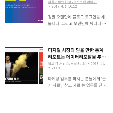
야기 가지고 정리하는 것이 매우 소
떠들어볼만한 얘기/소소한 이야기
모적이라는 점이지요. 하지만, 이번
2019. 4. 1. 10:12
만은 대대적인 업데이트 인 만큼 그
정말 오랜만에 블로그 로그인을 해
동안 정리한 내용과 함께 '페이스북
봅니다. 그리고 오랜만에 왔더니 티
과 인스타그램, 왜 광고 지표 상에 그
스토리 에디터 마저 달라져 있더군
동안 주장해 왔던 를 포기하는가?'에
요. 한동안 방문자 폭증을 했던 블로
대한 이야기를 하려고 합니다. 개인
그 통계는 이제는 안정세로 접어들
적으로 소규모 특강, 그리고 작년에
어서 주인이 오지 않았던 블로그에
디지털 시장의 믿을 만한 통계
진행했던 '콘텐츠 마케팅 서밋' 현장
도 평온이 찾아왔네요. 2019년 4월
리포트는 데이터리포탈을 추천
에서 200 여명 청중 앞에서 언급했
이 시작되었습니다. 그리고 어느새
합니다!
웹과 IT 서비스/소셜 Social
2018. 11.
던 Relevance(고객 연관성)과
생일이 있는 생월이 찾아왔고요. 하
9. 21:01
Engage(ment) (관계성)에 대한 언
는 일이 없다고 하면 안 되겠지만,
마케팅 업무를 하시는 분들에게 '근
급이 한단계 업데이트 되는 순간이
2019년 1월부터 3월까지 무언가에
거 자료', '참고 자료'는 업무를 진행
찾아..
집중하면서 지내온 터라 1분기가 순
함에 있어 귀중한 '근거'가 될 겁니
삭 되어 지나갔습니다. 지난 3개월
다. 특히 '데이터' 기반의 업무를 하
간의 주요 이야기는 티스토리 블로
시거나, 수치적인 '근거' 또는 '출
그 말고 다른 곳에 남겨두었는데요.
처'가 필요하시다면 분명 어떻게든